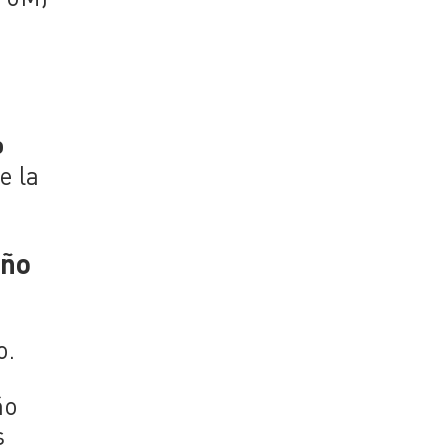
o
e la
año
o.
ño
s