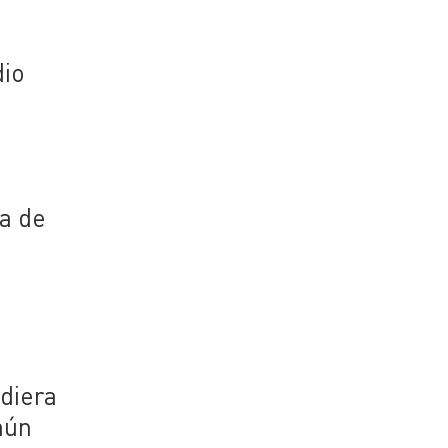
dio
ta de
diera
aún