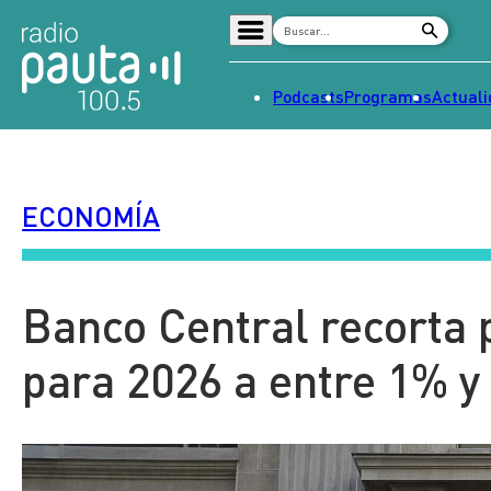
Podcasts
Programas
Actual
Home
Radio en vivo
ECONOMÍA
Streaming
Señal 2
Tendencias
Banco Central recorta 
Dato en Pauta
para 2026 a entre 1% y
Contenido Patrocinado