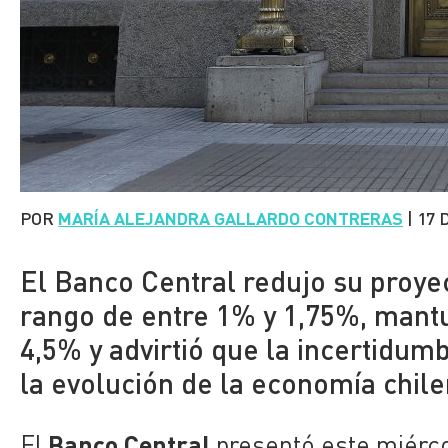
POR
MARÍA ALEJANDRA GALLARDO CONTRERAS
|
17 
El Banco Central redujo su proye
rango de entre 1% y 1,75%, mantu
4,5% y advirtió que la incertidum
la evolución de la economía chile
Banco Central
El
presentó este miérc