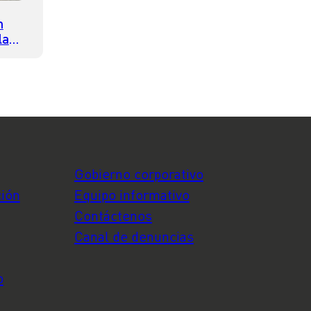
n
la
e la
Gobierno corporativo
ción
Equipo informativo
Contáctenos
Canal de denuncias
o