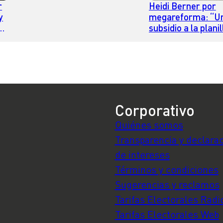
r
Heidi Berner por
y
megareforma: “U
subsidio a la planil
actual completa d
empresa no tiene
efectos reales en
empleo”
Corporativo
Quiénes somos
Transparencia y declara
de intereses
Términos y condiciones
Sugerencias y reclamos
Tarifas Electorales Radi
Tarifas Electorales Web