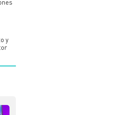
iones
to y
tor