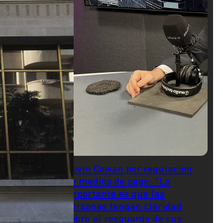
Kevin Cowan por regulación
de medios de pago: "Lo
importante es que las
personas tengan claridad
sobre el resguardo de sus