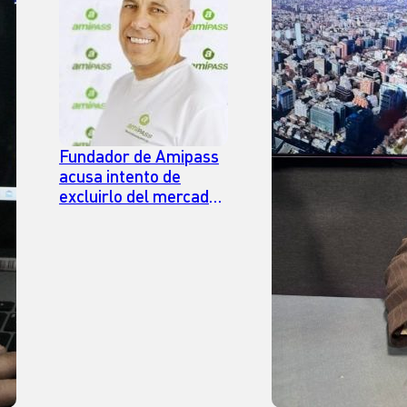
Fundador de Amipass
acusa intento de
excluirlo del mercado:
“ Me dijeron que tenía
dos caminos: o te
compro, o te mato”