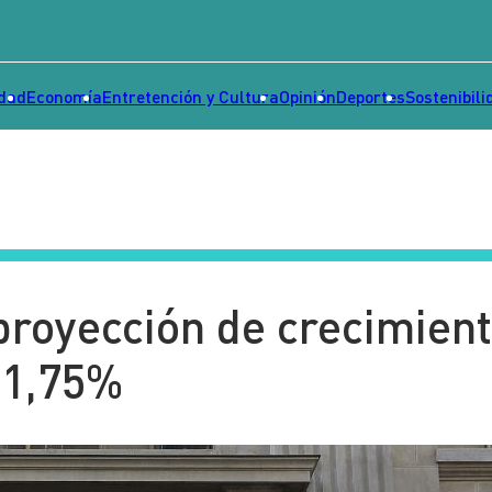
idad
Economía
Entretención y Cultura
Opinión
Deportes
Sostenibili
proyección de crecimien
 1,75%