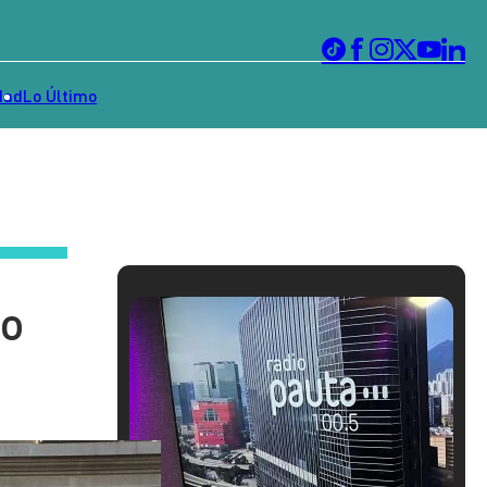
dad
Lo Último
to