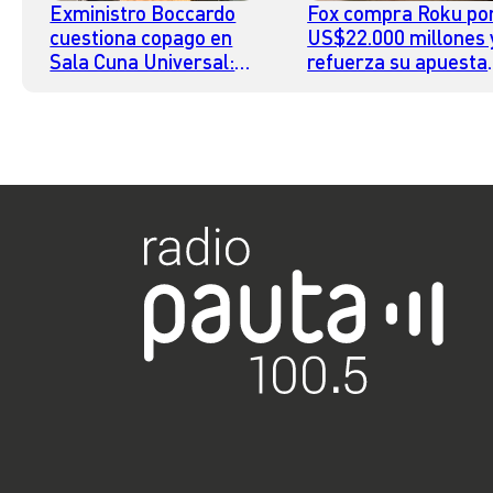
Exministro Boccardo
Fox compra Roku po
cuestiona copago en
US$22.000 millones 
Sala Cuna Universal:
refuerza su apuesta
“En nuestro proyecto
por el streaming
no lo consideramos;
nos parece que hay
algo injusto”