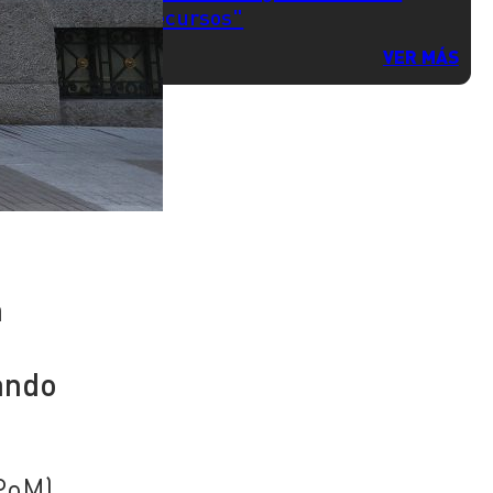
recursos"
VER MÁS
n
n
nando
PoM)