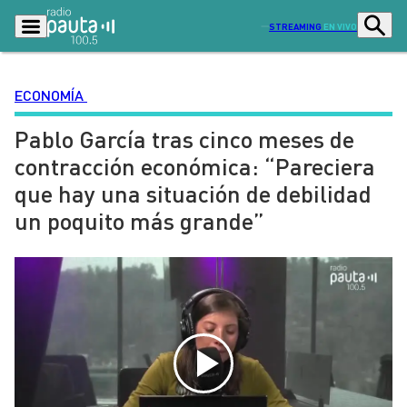
STREAMING
EN VIVO
ECONOMÍA
Pablo García tras cinco meses de
Podcasts
Programas
contracción económica: “Pareciera
Lo Último
Actualidad
que hay una situación de debilidad
Ciudad
Economía
un poquito más grande”
Radio en vivo
Sostenibilidad
Tendencias
Deportes
Entretención y Cultura
Opinión
Dato en Pauta
Señal 2
Contenido Patrocinado