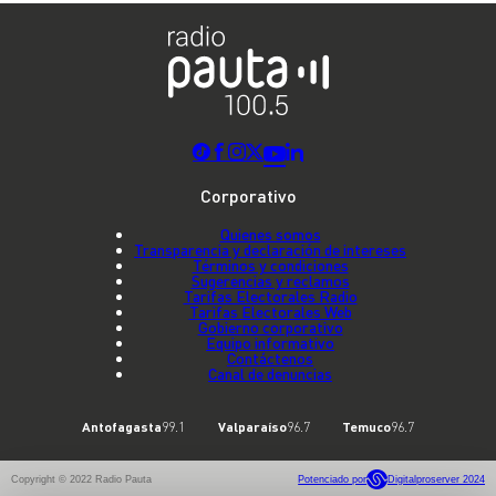
Corporativo
Quienes somos
Transparencia y declaración de intereses
Términos y condiciones
Sugerencias y reclamos
Tarifas Electorales Radio
Tarifas Electorales Web
Gobierno corporativo
Equipo informativo
Contáctenos
Canal de denuncias
Antofagasta
99.1
Valparaíso
96.7
Temuco
96.7
Copyright © 2022 Radio Pauta
Potenciado por
Digitalproserver 2024