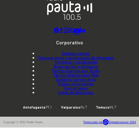
Corporativo
Quienes somos
Transparencia y declaración de intereses
Términos y condiciones
Sugerencias y reclamos
Tarifas Electorales Radio
Tarifas Electorales Web
Gobierno corporativo
Equipo informativo
Contáctenos
Canal de denuncias
Antofagasta
99.1
Valparaíso
96.7
Temuco
96.7
Copyright © 2022 Radio Pauta
Potenciado por
Digitalproserver 2024