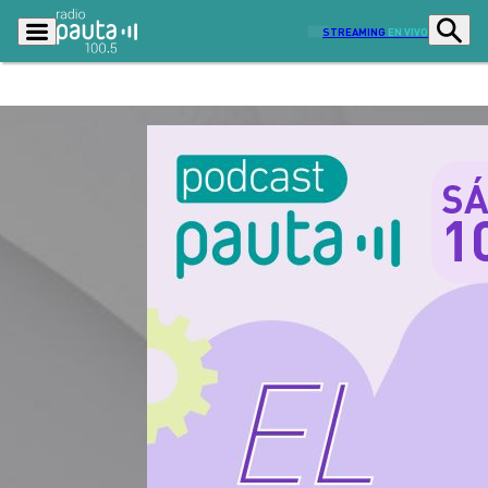
STREAMING
EN VIVO
Podcasts
Programas
Lo Último
Actualidad
Ciudad
Economía
Radio en vivo
Sostenibilidad
Tendencias
Deportes
Entretención y Cultura
Opinión
Dato en Pauta
Señal 2
Contenido Patrocinado