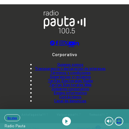
Corporativo
Quienes somos
Transparencia y declaración de intereses
Términos y condiciones
Sugerencias y reclamos
Tarifas Electorales Radio
Tarifas Electorales Web
Gobierno corporativo
Equipo informativo
Contáctenos
Canal de denuncias
Antofagasta
99.1
Valparaíso
96.7
Temuco
96.7
En vivo
Radio Pauta
Copyright © 2022 Radio Pauta
Potenciado por
Digitalproserver 2024