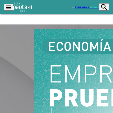
STREAMING
EN VIVO
Podcasts
Programas
Lo Último
Actualidad
Ciudad
Economía
Radio en vivo
Sostenibilidad
Tendencias
Deportes
Entretención y Cultura
Opinión
Dato en Pauta
Señal 2
Contenido Patrocinado