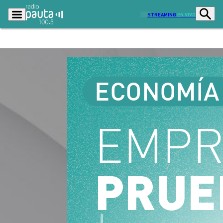
STREAMING
EN VIVO
Podcasts
Programas
Lo Último
Actualidad
Ciudad
Economía
Radio en vivo
Sostenibilidad
Tendencias
Deportes
Entretención y Cultura
Opinión
Dato en Pauta
Señal 2
Contenido Patrocinado