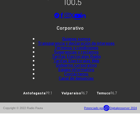
Corporativo
Quienes somos
Transparencia y declaración de intereses
Términos y condiciones
Sugerencias y reclamos
Tarifas Electorales Radio
Tarifas Electorales Web
Gobierno corporativo
Equipo informativo
Contáctenos
Canal de denuncias
Antofagasta
99.1
Valparaíso
96.7
Temuco
96.7
Copyright © 2022 Radio Pauta
Potenciado por
Digitalproserver 2024