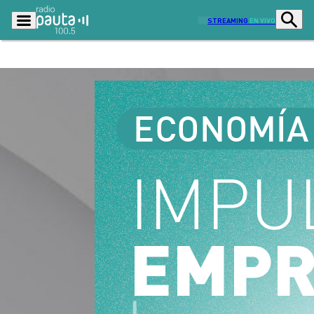
STREAMING
EN VIVO
Podcasts
Programas
Lo Último
Actualidad
Ciudad
Economía
Radio en vivo
Sostenibilidad
Tendencias
Deportes
Entretención y Cultura
Opinión
Dato en Pauta
Señal 2
Contenido Patrocinado