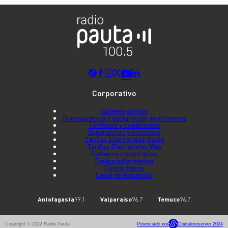
Corporativo
Quienes somos
Transparencia y declaración de intereses
Términos y condiciones
Sugerencias y reclamos
Tarifas Electorales Radio
Tarifas Electorales Web
Gobierno corporativo
Equipo informativo
Contáctenos
Canal de denuncias
Antofagasta
99.1
Valparaíso
96.7
Temuco
96.7
Copyright © 2022 Radio Pauta
Potenciado por
Digitalproserver 2024