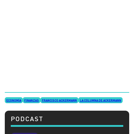
ECONOMÍA
FINANZAS
FRANCISCO ACKERMANN
LA COLUMNA DE ACKERMANN
PODCAST