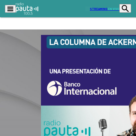
STREAMING
EN VIVO
Podcasts
Programas
Lo Último
Actualidad
Ciudad
Economía
Radio en vivo
Sostenibilidad
Tendencias
Deportes
Entretención y Cultura
Opinión
Dato en Pauta
Señal 2
Contenido Patrocinado