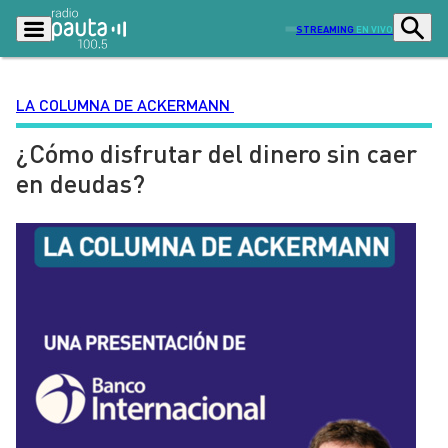
STREAMING
EN VIVO
LA COLUMNA DE ACKERMANN
¿Cómo disfrutar del dinero sin caer
Podcasts
Programas
en deudas?
Lo Último
Actualidad
Ciudad
Economía
Radio en vivo
Sostenibilidad
Tendencias
Deportes
Entretención y Cultura
Opinión
Dato en Pauta
Señal 2
Contenido Patrocinado