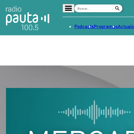
Podcasts
Programas
Actual
Home
Radio en vivo
Streaming
Señal 2
Tendencias
Dato en Pauta
Contenido Patrocinado