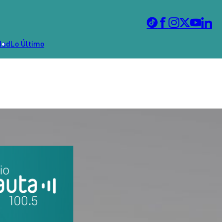
dad
Lo Último