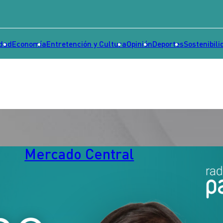
idad
Economía
Entretención y Cultura
Opinión
Deportes
Sostenibili
Mercado Central