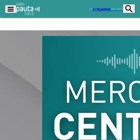
STREAMING
EN VIVO
Podcasts
Programas
Lo Último
Actualidad
Ciudad
Economía
Radio en vivo
Sostenibilidad
Tendencias
Deportes
Entretención y Cultura
Opinión
Dato en Pauta
Señal 2
Contenido Patrocinado