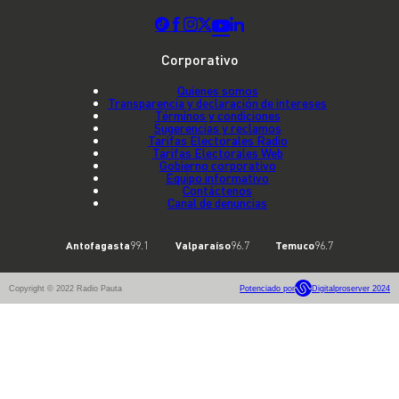
Corporativo
Quienes somos
Transparencia y declaración de intereses
Términos y condiciones
Sugerencias y reclamos
Tarifas Electorales Radio
Tarifas Electorales Web
Gobierno corporativo
Equipo informativo
Contáctenos
Canal de denuncias
Antofagasta
99.1
Valparaíso
96.7
Temuco
96.7
Copyright © 2022 Radio Pauta
Potenciado por
Digitalproserver 2024