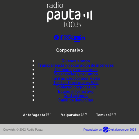
Corporativo
Quienes somos
Transparencia y declaración de intereses
Términos y condiciones
Sugerencias y reclamos
Tarifas Electorales Radio
Tarifas Electorales Web
Gobierno corporativo
Equipo informativo
Contáctenos
Canal de denuncias
Antofagasta
99.1
Valparaíso
96.7
Temuco
96.7
Copyright © 2022 Radio Pauta
Potenciado por
Digitalproserver 2024