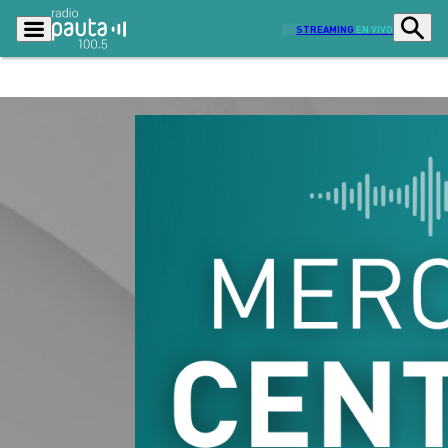
STREAMING
EN VIVO
Podcasts
Programas
Lo Último
Actualidad
Ciudad
Economía
Radio en vivo
Sostenibilidad
Tendencias
Deportes
Entretención y Cultura
Opinión
Dato en Pauta
Señal 2
Contenido Patrocinado