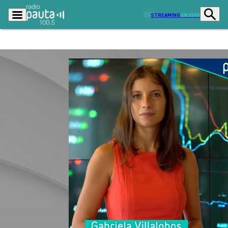
STREAMING
EN VIVO
Podcasts
Programas
Lo Último
Actualidad
Ciudad
Economía
Radio en vivo
Sostenibilidad
Tendencias
Deportes
Entretención y Cultura
Opinión
Dato en Pauta
Señal 2
Contenido Patrocinado