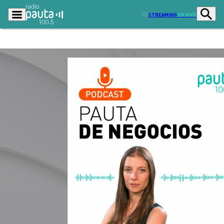
STREAMING
EN VIVO
Podcasts
Programas
Lo Último
Actualidad
Ciudad
Economía
Radio en vivo
Sostenibilidad
Tendencias
Deportes
Entretención y Cultura
Opinión
Dato en Pauta
Señal 2
Contenido Patrocinado