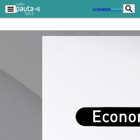
STREAMING
EN VIVO
Podcasts
Programas
Lo Último
Actualidad
Ciudad
Economía
Radio en vivo
Sostenibilidad
Tendencias
Deportes
Entretención y Cultura
Opinión
Dato en Pauta
Señal 2
Contenido Patrocinado