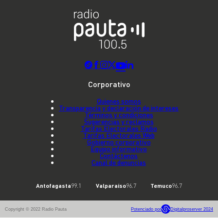
Corporativo
Quienes somos
Transparencia y declaración de intereses
Términos y condiciones
Sugerencias y reclamos
Tarifas Electorales Radio
Tarifas Electorales Web
Gobierno corporativo
Equipo informativo
Contáctenos
Canal de denuncias
Antofagasta
99.1
Valparaíso
96.7
Temuco
96.7
Copyright © 2022 Radio Pauta
Potenciado por
Digitalproserver 2024