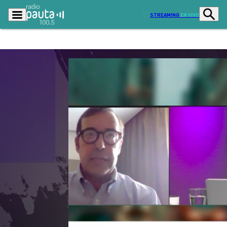
STREAMING
EN VIVO
Podcasts
Programas
Lo Último
Actualidad
Ciudad
Economía
Radio en vivo
Sostenibilidad
Tendencias
Deportes
Entretención y Cultura
Opinión
Dato en Pauta
Señal 2
Contenido Patrocinado