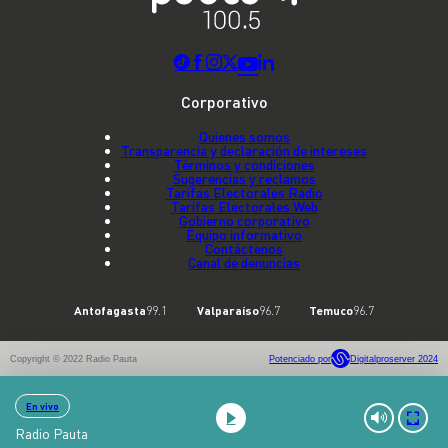
Corporativo
Quienes somos
Transparencia y declaración de intereses
Términos y condiciones
Sugerencias y reclamos
Tarifas Electorales Radio
Tarifas Electorales Web
Gobierno corporativo
Equipo informativo
Contáctenos
Canal de denuncias
Antofagasta
99.1
Valparaíso
96.7
Temuco
96.7
Copyright © 2022 Radio Pauta
Potenciado por
Digitalproserver 2024
En vivo
Radio Pauta