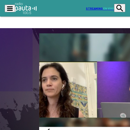
STREAMING
EN VIVO
Podcasts
Programas
Lo Último
Actualidad
Ciudad
Economía
Radio en vivo
Sostenibilidad
Tendencias
Deportes
Entretención y Cultura
Opinión
Dato en Pauta
Señal 2
Contenido Patrocinado