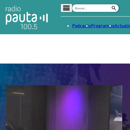
Podcasts
Programas
Actual
Home
Radio en vivo
Streaming
Señal 2
Tendencias
Dato en Pauta
Contenido Patrocinado