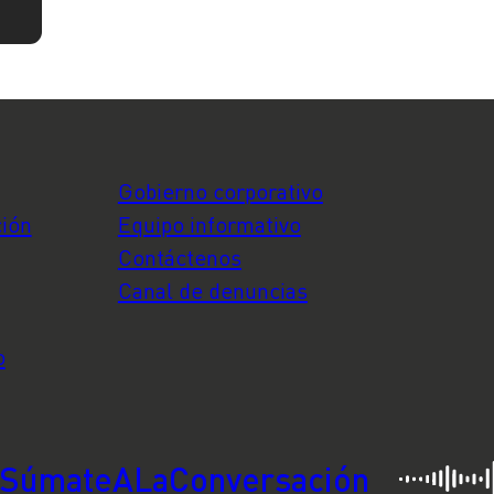
Gobierno corporativo
ción
Equipo informativo
Contáctenos
Canal de denuncias
o
SúmateALaConversación