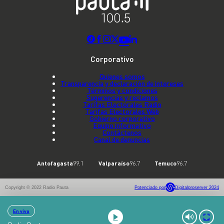
Corporativo
Quienes somos
Transparencia y declaración de intereses
Términos y condiciones
Sugerencias y reclamos
Tarifas Electorales Radio
Tarifas Electorales Web
Gobierno corporativo
Equipo informativo
Contáctenos
Canal de denuncias
Antofagasta
99.1
Valparaíso
96.7
Temuco
96.7
Copyright © 2022 Radio Pauta
Potenciado por
Digitalproserver 2024
En vivo