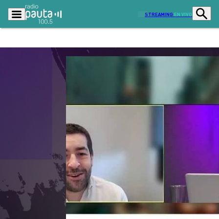
STREAMING
EN VIVO
Podcasts
Programas
Lo Último
Actualidad
Ciudad
Economía
Radio en vivo
Sostenibilidad
Tendencias
Deportes
Entretención y Cultura
Opinión
Dato en Pauta
Señal 2
Contenido Patrocinado