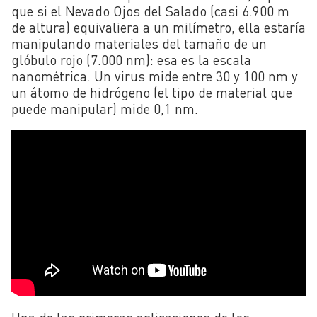
que si el Nevado Ojos del Salado (casi 6.900 m
de altura) equivaliera a un milímetro, ella estaría
manipulando materiales del tamaño de un
glóbulo rojo (7.000 nm): esa es la escala
nanométrica. Un virus mide entre 30 y 100 nm y
un átomo de hidrógeno (el tipo de material que
puede manipular) mide 0,1 nm.