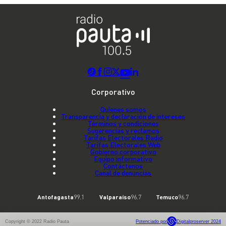
Corporativo
Quienes somos
Transparencia y declaración de intereses
Términos y condiciones
Sugerencias y reclamos
Tarifas Electorales Radio
Tarifas Electorales Web
Gobierno corporativo
Equipo informativo
Contáctenos
Canal de denuncias
Antofagasta
99.1
Valparaíso
96.7
Temuco
96.7
Copyright © 2022 Radio Pauta
Potenciado por
Digitalproserver 2024