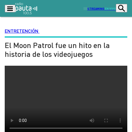
STREAMING
EN VIVO
ENTRETENCIÓN
El Moon Patrol fue un hito en la
Podcasts
Programas
historia de los videojuegos
Lo Último
Actualidad
Ciudad
Economía
Radio en vivo
Sostenibilidad
Tendencias
Deportes
Entretención y Cultura
Opinión
Dato en Pauta
Señal 2
Contenido Patrocinado