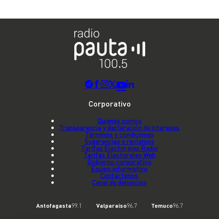
Corporativo
Quienes somos
Transparencia y declaración de intereses
Términos y condiciones
Sugerencias y reclamos
Tarifas Electorales Radio
Tarifas Electorales Web
Gobierno corporativo
Equipo informativo
Contáctenos
Canal de denuncias
Antofagasta
99.1
Valparaíso
96.7
Temuco
96.7