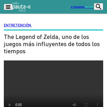
STREAMING
EN VIVO
ENTRETENCIÓN
The Legend of Zelda, uno de los
Podcasts
Programas
juegos más influyentes de todos los
Lo Último
Actualidad
tiempos
Ciudad
Economía
Radio en vivo
Sostenibilidad
Tendencias
Deportes
Entretención y Cultura
Opinión
Dato en Pauta
Señal 2
Contenido Patrocinado