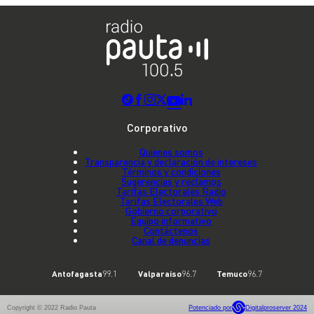
Corporativo
Quienes somos
Transparencia y declaración de intereses
Términos y condiciones
Sugerencias y reclamos
Tarifas Electorales Radio
Tarifas Electorales Web
Gobierno corporativo
Equipo informativo
Contáctenos
Canal de denuncias
Antofagasta
99.1
Valparaíso
96.7
Temuco
96.7
Copyright © 2022 Radio Pauta
Potenciado por
Digitalproserver 2024