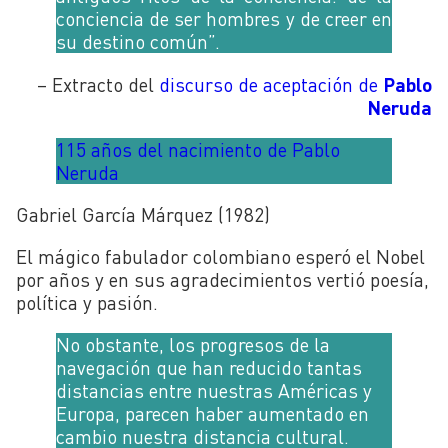
conciencia de ser hombres y de creer en
su destino común”.
– Extracto del
discurso de aceptación de
Pablo
Neruda
115 años del nacimiento de Pablo
Neruda
Gabriel García Márquez (1982)
El mágico fabulador colombiano esperó el Nobel
por años y en sus agradecimientos vertió poesía,
política y pasión.
No obstante, los progresos de la
navegación que han reducido tantas
distancias entre nuestras Américas y
Europa, parecen haber aumentado en
cambio nuestra distancia cultural.