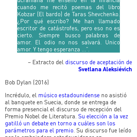
cuando me recitó poemas del libro
Kobzar (El bardo) de Taras Shevchenko.
¿Por qué escribo? Me han llamado
escritor de catástrofes, pero eso no es
cierto. Siempre busco palabras de
amor. El odio no nos salvará. Unico
amor. Y tengo esperanza …”.
– Extracto del
discurso de aceptación de
Svetlana Aleksiévich
Bob Dylan (2016)
Incrédulo, el
músico estadounidense
no asistió
al banquete en Suecia, donde se entrega de
forma presencial el discurso de recepción del
Premio Nobel de Literatura.
Su elección a la vez
gatilló un debate en torno a cuáles son los
parámetros para el premio
. Su discurso fue leído