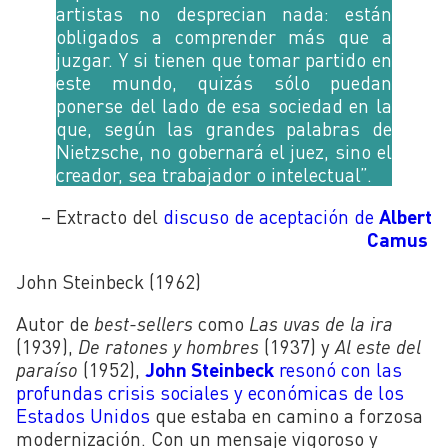
artistas no desprecian nada: están
obligados a comprender más que a
juzgar. Y si tienen que tomar partido en
este mundo, quizás sólo puedan
ponerse del lado de esa sociedad en la
que, según las grandes palabras de
Nietzsche, no gobernará el juez, sino el
creador, sea trabajador o intelectual”.
– Extracto del
discuso de aceptación de
Albert
Camus
John Steinbeck (1962)
Autor de
best-sellers
como
Las uvas de la ira
(1939),
De ratones y hombres
(1937) y
Al este del
paraíso
(1952),
John Steinbeck
resonó con las
profundas crisis sociales y económicas de los
Estados Unidos
que estaba en camino a forzosa
modernización. Con un mensaje vigoroso y