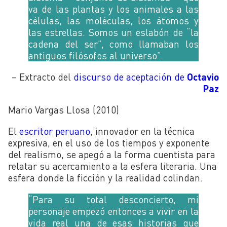
va de las plantas y los animales a las
células, las moléculas, los átomos y
las estrellas. Somos un eslabón de “la
cadena del ser”, como llamaban los
antiguos filósofos al universo”.
– Extracto del
discurso de aceptación de
Octavio
Paz
Mario Vargas Llosa (2010)
El
escritor peruano
, innovador en la técnica
expresiva, en el uso de los tiempos y exponente
del realismo, se apegó a la forma cuentista para
relatar su acercamiento a la esfera literaria. Una
esfera donde la ficción y la realidad colindan.
“Para su total desconcierto, mi
personaje empezó entonces a vivir en la
vida real una de esas historias que