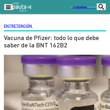
STREAMING
EN VIVO
ENTRETENCIÓN
Vacuna de Pfizer: todo lo que debe
Podcasts
Programas
saber de la BNT 162B2
Lo Último
Actualidad
Ciudad
Economía
Radio en vivo
Sostenibilidad
Tendencias
Deportes
Entretención y Cultura
Opinión
Dato en Pauta
Señal 2
Contenido Patrocinado