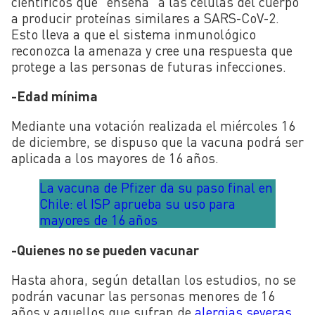
científicos que “enseña” a las células del cuerpo
a producir proteínas similares a SARS-CoV-2.
Esto lleva a que el sistema inmunológico
reconozca la amenaza y cree una respuesta que
protege a las personas de futuras infecciones.
-Edad mínima
Mediante una votación realizada el miércoles 16
de diciembre, se dispuso que la vacuna podrá ser
aplicada a los mayores de 16 años.
La vacuna de Pfizer da su paso final en
Chile: el ISP aprueba su uso para
mayores de 16 años
-Quienes no se pueden vacunar
Hasta ahora, según detallan los estudios, no se
podrán vacunar las personas menores de 16
años y aquellos que sufran de
alergias severas
,