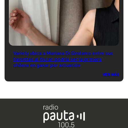
Variety ubica a Mariana Di Girolamo entre sus
favoritas al Oscar: podría ser la primera
chilena en ganar por actuación
VER MÁS