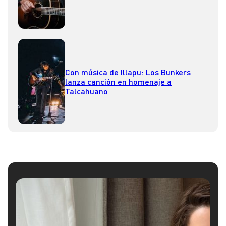
Con música de Illapu: Los Bunkers
lanza canción en homenaje a
Talcahuano