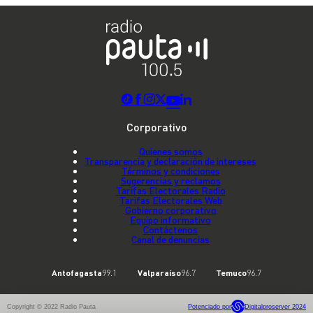
Corporativo
Quienes somos
Transparencia y declaración de intereses
Términos y condiciones
Sugerencias y reclamos
Tarifas Electorales Radio
Tarifas Electorales Web
Gobierno corporativo
Equipo informativo
Contáctenos
Canal de denuncias
Antofagasta
99.1
Valparaíso
96.7
Temuco
96.7
Copyright © 2022 Radio Pauta
Potenciado por
Digitalproserver 2024