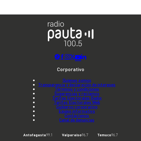
Corporativo
Quienes somos
Transparencia y declaración de intereses
Términos y condiciones
Sugerencias y reclamos
Tarifas Electorales Radio
Tarifas Electorales Web
Gobierno corporativo
Equipo informativo
Contáctenos
Canal de denuncias
Antofagasta
99.1
Valparaíso
96.7
Temuco
96.7