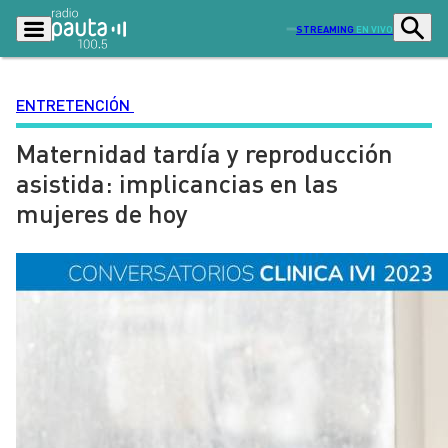
STREAMING
EN VIVO
ENTRETENCIÓN
Maternidad tardía y reproducción
Podcasts
Programas
asistida: implicancias en las
Lo Último
Actualidad
mujeres de hoy
Ciudad
Economía
Radio en vivo
Sostenibilidad
Tendencias
Deportes
Entretención y Cultura
Opinión
Dato en Pauta
Señal 2
Contenido Patrocinado