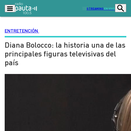
STREAMING
EN VIVO
ENTRETENCIÓN
Diana Bolocco: la historia una de las
Podcasts
Programas
principales figuras televisivas del
Lo Último
Actualidad
país
Ciudad
Economía
Radio en vivo
Sostenibilidad
Tendencias
Deportes
Entretención y Cultura
Opinión
Dato en Pauta
Señal 2
Contenido Patrocinado