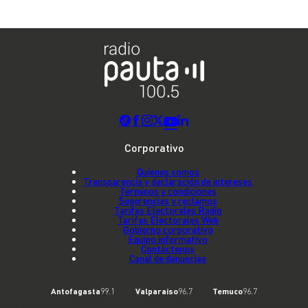
Corporativo
Quienes somos
Transparencia y declaración de intereses
Términos y condiciones
Sugerencias y reclamos
Tarifas Electorales Radio
Tarifas Electorales Web
Gobierno corporativo
Equipo informativo
Contáctenos
Canal de denuncias
Antofagasta
99.1
Valparaíso
96.7
Temuco
96.7