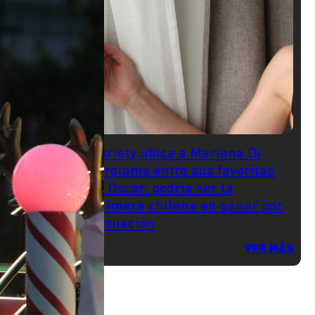
Variety ubica a Mariana Di
Girolamo entre sus favoritas
al Oscar: podría ser la
primera chilena en ganar por
actuación
VER MÁS