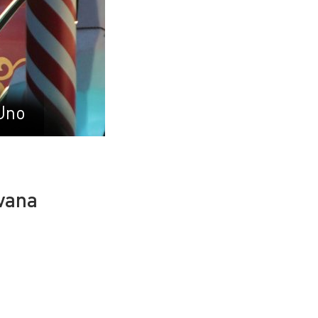
Uno
avana