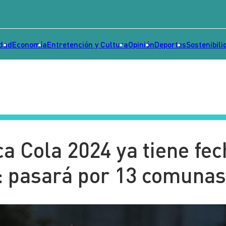
idad
Economía
Entretención y Cultura
Opinión
Deportes
Sostenibili
a Cola 2024 ya tiene fec
o: pasará por 13 comuna