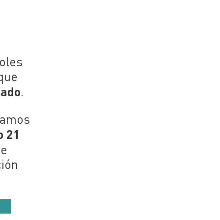
coles
 que
sado
.
ntamos
o 21
de
ción