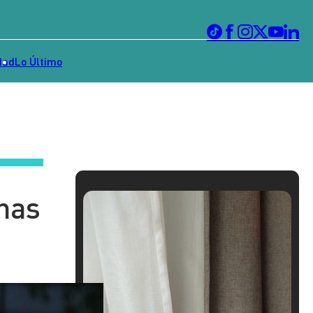
dad
Lo Último
has
s