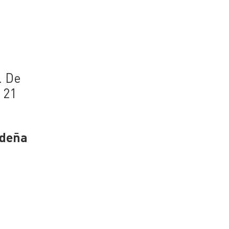
. De
 21
ideña