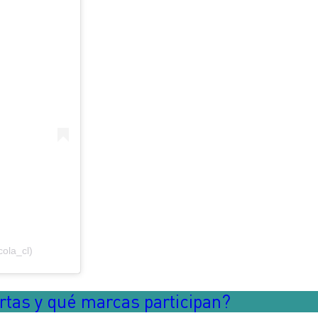
ola_cl)
rtas y qué marcas participan?