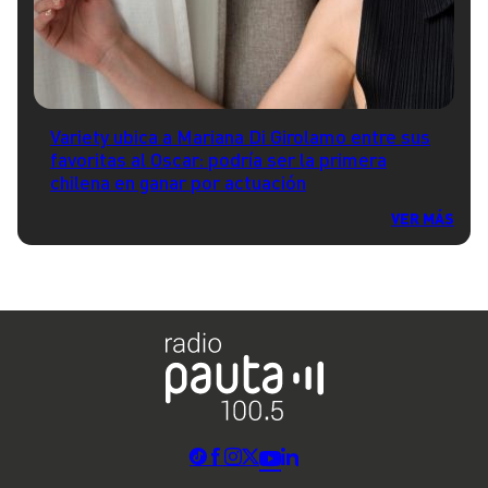
Variety ubica a Mariana Di Girolamo entre sus
favoritas al Oscar: podría ser la primera
chilena en ganar por actuación
VER MÁS