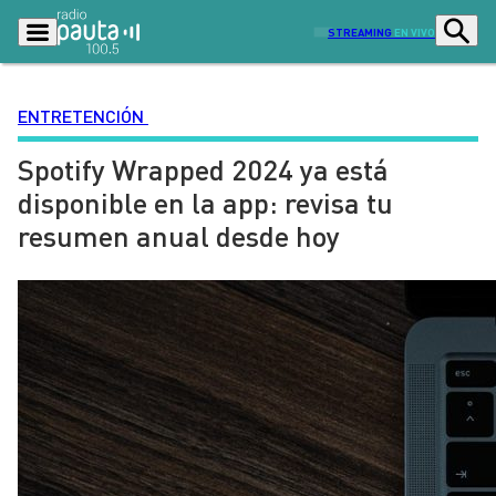
STREAMING
EN VIVO
ENTRETENCIÓN
Spotify Wrapped 2024 ya está
Podcasts
Programas
disponible en la app: revisa tu
Lo Último
Actualidad
resumen anual desde hoy
Ciudad
Economía
Radio en vivo
Sostenibilidad
Tendencias
Deportes
Entretención y Cultura
Opinión
Dato en Pauta
Señal 2
Contenido Patrocinado