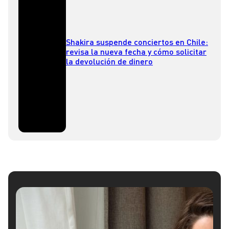
Shakira suspende conciertos en Chile:
revisa la nueva fecha y cómo solicitar
la devolución de dinero