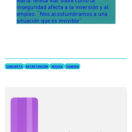
María Teresa Vial sobre cómo la
inseguridad afecta a la inversión y al
empleo: “Nos acostumbramos a una
situación que es invivible”
CONCIERTO
ENTRETENCIÓN
MÚSICA
SHAKIRA