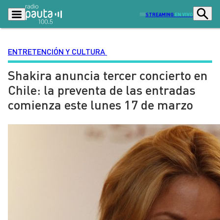
STREAMING
EN VIVO
ENTRETENCIÓN Y CULTURA
Shakira anuncia tercer concierto en
Podcasts
Programas
Chile: la preventa de las entradas
Lo Último
Actualidad
comienza este lunes 17 de marzo
Ciudad
Economía
Radio en vivo
Sostenibilidad
Tendencias
Deportes
Entretención y Cultura
Opinión
Dato en Pauta
Señal 2
Contenido Patrocinado