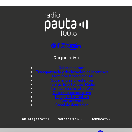
Corporativo
Quienes somos
Transparencia y declaración de intereses
Términos y condiciones
Sugerencias y reclamos
Tarifas Electorales Radio
Tarifas Electorales Web
Gobierno corporativo
Equipo informativo
Contáctenos
Canal de denuncias
Antofagasta
99.1
Valparaíso
96.7
Temuco
96.7