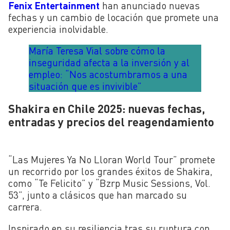
Fenix Entertainment
han anunciado nuevas
fechas y un cambio de locación que promete una
experiencia inolvidable.
María Teresa Vial sobre cómo la
inseguridad afecta a la inversión y al
empleo: “Nos acostumbramos a una
situación que es invivible”
Shakira en Chile 2025: nuevas fechas,
entradas y precios del reagendamiento
“Las Mujeres Ya No Lloran World Tour” promete
un recorrido por los grandes éxitos de Shakira,
como “Te Felicito” y “Bzrp Music Sessions, Vol.
53”, junto a clásicos que han marcado su
carrera.
Inspirado en su resiliencia tras su ruptura con