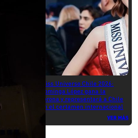
Miss Universo Chile 2026:
Dominga López gana la
corona y representará a Chile
en el certamen internacional
VER MÁS