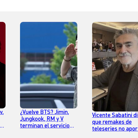
v,
¿Vuelve BTS? Jimin,
Vicente Sabatini d
Jungkook, RM y V
que remakes de
terminan el servicio
teleseries no apo
la
militar
y se “demostró qu