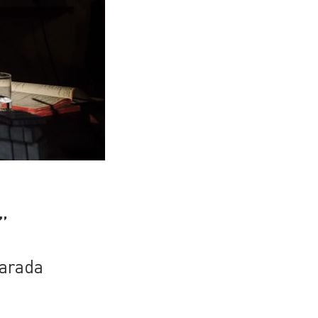
”
parada