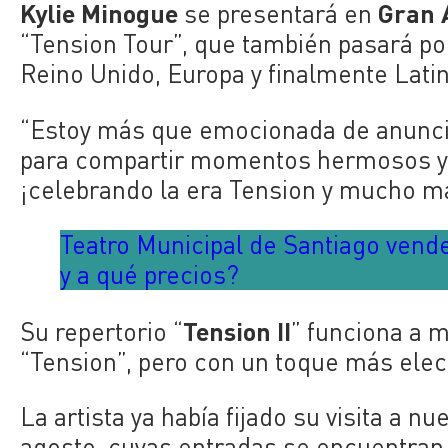
Kylie Minogue
Gran 
se presentará en
“Tension Tour”, que también pasará por
Reino Unido, Europa y finalmente Lati
“Estoy más que emocionada de anunci
para compartir momentos hermosos y s
¡celebrando la era Tension y mucho más
Teatro Municipal de Santiago vend
y a qué precios?
Tension II
Su repertorio “
” funciona a 
“Tension”, pero con un toque más elect
La artista ya había fijado su visita a n
agosto, cuyas entradas se encuentran