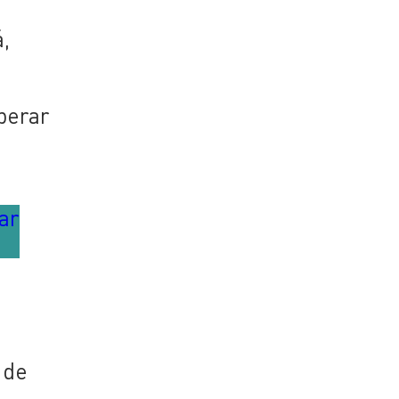
,
perar
ar
 de