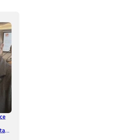
ice
rtan
e no