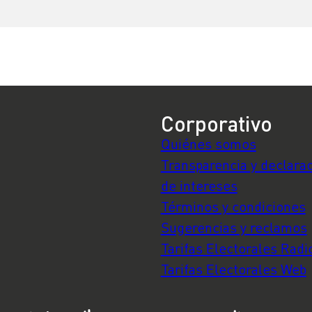
s
son un acierto”
Corporativo
Quiénes somos
Transparencia y declara
de intereses
Términos y condiciones
Sugerencias y reclamos
Tarifas Electorales Radi
Tarifas Electorales Web