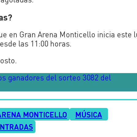
das?
ue en Gran Arena Monticello inicia este 
esde las 11:00 horas.
osto.
os ganadores del sorteo 3082 del
ARENA MONTICELLO
MÚSICA
ENTRADAS