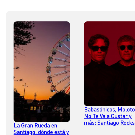
Babasónicos, Moloto
No Te Va a Gustar y
más: Santiago Rocks
La Gran Rueda en
2025 revela su parril
Santiago: dónde está y