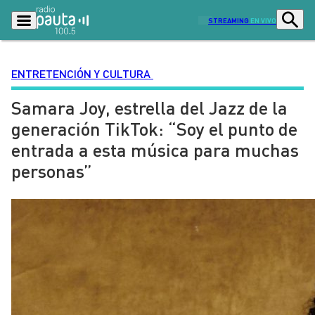
STREAMING
EN VIVO
ENTRETENCIÓN Y CULTURA
Samara Joy, estrella del Jazz de la
Podcasts
Programas
generación TikTok: “Soy el punto de
Lo Último
Actualidad
entrada a esta música para muchas
Ciudad
Economía
personas”
Radio en vivo
Sostenibilidad
Tendencias
Deportes
Entretención y Cultura
Opinión
Dato en Pauta
Señal 2
Contenido Patrocinado