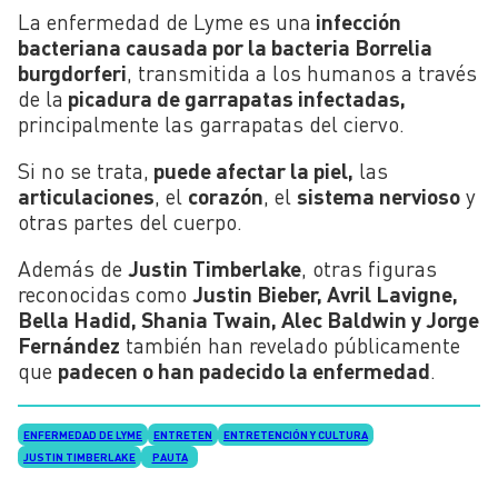
La enfermedad de Lyme
es una
infección
bacteriana causada por la bacteria Borrelia
burgdorferi
, transmitida a los humanos a través
de la
picadura de garrapatas infectadas,
principalmente las garrapatas del ciervo.
Si no se trata,
puede afectar la piel,
las
articulaciones
, el
corazón
, el
sistema nervioso
y
otras partes del cuerpo.
Además de
Justin Timberlake
, otras figuras
reconocidas como
Justin Bieber, Avril Lavigne,
Bella Hadid, Shania Twain, Alec Baldwin y Jorge
Fernández
también han revelado públicamente
que
padecen o han padecido la enfermedad
.
ENFERMEDAD DE LYME
ENTRETEN
ENTRETENCIÓN Y CULTURA
JUSTIN TIMBERLAKE
PAUTA