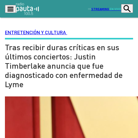
STREAMING
EN VIVO
ENTRETENCIÓN Y CULTURA
Tras recibir duras críticas en sus
Podcasts
Programas
últimos conciertos: Justin
Lo Último
Actualidad
Timberlake anuncia que fue
Ciudad
Economía
diagnosticado con enfermedad de
Radio en vivo
Sostenibilidad
Lyme
Tendencias
Deportes
Entretención y Cultura
Opinión
Dato en Pauta
Señal 2
Contenido Patrocinado