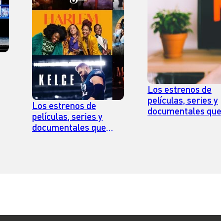
Los estrenos de
 en
películas, series y
Los estrenos de
documentales qu
películas, series y
llegan a Netflix en 
documentales que
llegan a Prime Video
en julio