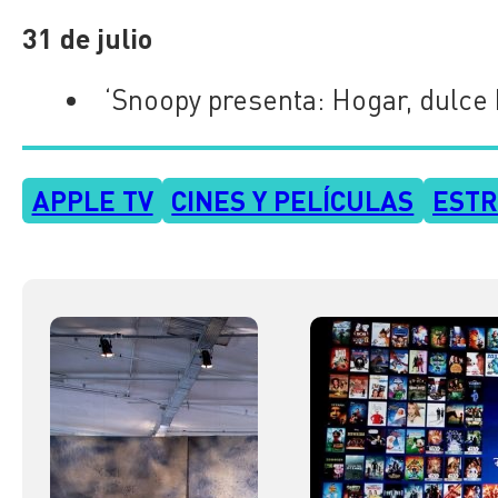
31 de julio
‘Snoopy presenta: Hogar, dulce
APPLE TV
CINES Y PELÍCULAS
EST