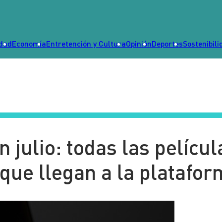
idad
Economía
Entretención y Cultura
Opinión
Deportes
Sostenibili
 julio: todas las películ
que llegan a la platafo