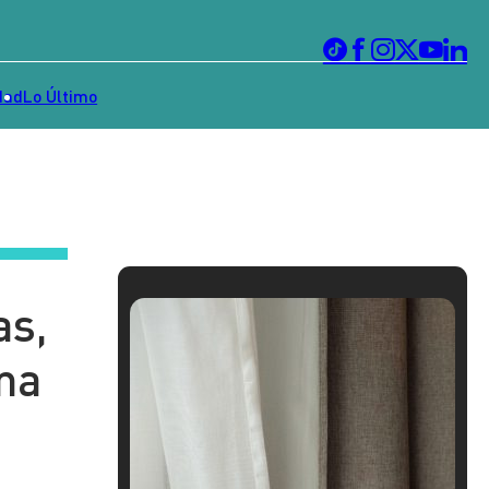
dad
Lo Último
as,
rma