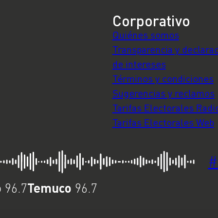
Corporativo
Quiénes somos
Transparencia y declara
de intereses
Términos y condiciones
Sugerencias y reclamos
Tarifas Electorales Radi
Tarifas Electorales Web
#
o
Temuco
96.7
96.7