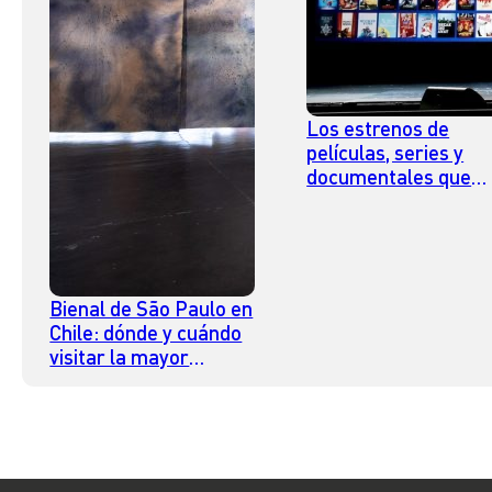
Los estrenos de
películas, series y
documentales que
llegan a Disney Plus
julio
Bienal de São Paulo en
Chile: dónde y cuándo
visitar la mayor
exposición de arte
contemporáneo del
hemisferio sur