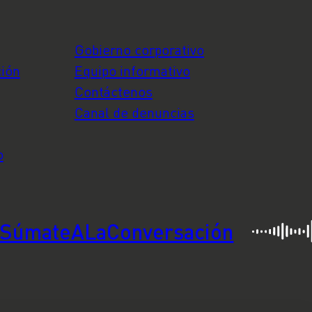
Gobierno corporativo
ción
Equipo informativo
Contáctenos
Canal de denuncias
o
SúmateALaConversación