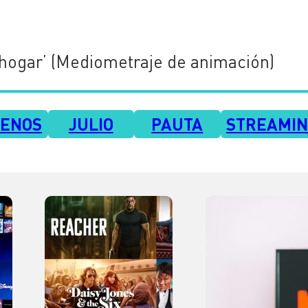
 hogar’ (Mediometraje de animación)
RENOS
JULIO
PAUTA
STREAMI