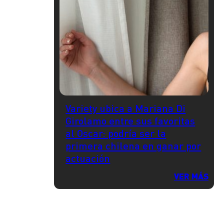
Variety ubica a Mariana Di
Girolamo entre sus favoritas
al Oscar: podría ser la
primera chilena en ganar por
actuación
VER MÁS