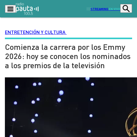
STREAMING
EN VIVO
ENTRETENCIÓN Y CULTURA
Comienza la carrera por los Emmy
Podcasts
Programas
2026: hoy se conocen los nominados
Lo Último
Actualidad
a los premios de la televisión
Ciudad
Economía
Radio en vivo
Sostenibilidad
Tendencias
Deportes
Entretención y Cultura
Opinión
Dato en Pauta
Señal 2
Contenido Patrocinado