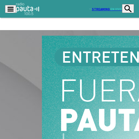
STREAMING
EN VIVO
Podcasts
Programas
Lo Último
Actualidad
Ciudad
Economía
Radio en vivo
Sostenibilidad
Tendencias
Deportes
Entretención y Cultura
Opinión
Dato en Pauta
Señal 2
Contenido Patrocinado