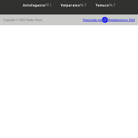
Antofagasta
99.1
Valparaíso
96.7
Temuco
96.7
Copyright © 2022 Radio Pauta
Potenciado por
Digitalproserver 2024