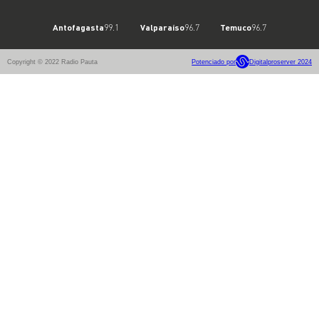
Antofagasta
99.1
Valparaíso
96.7
Temuco
96.7
Copyright © 2022 Radio Pauta
Potenciado por
Digitalproserver 2024