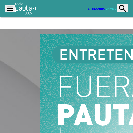
STREAMING
EN VIVO
Podcasts
Programas
Lo Último
Actualidad
Ciudad
Economía
Radio en vivo
Sostenibilidad
Tendencias
Deportes
Entretención y Cultura
Opinión
Dato en Pauta
Señal 2
Contenido Patrocinado