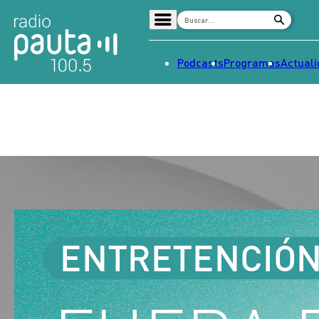
Podcasts
Programas
Actual
Home
Radio en vivo
Streaming
Señal 2
Tendencias
Dato en Pauta
Contenido Patrocinado