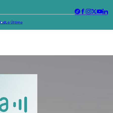
dad
Lo Último