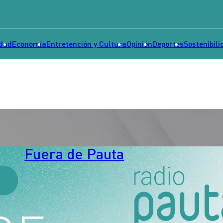
idad
Economía
Entretención y Cultura
Opinión
Deportes
Sostenibili
Fuera de Pauta