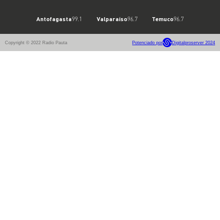
Antofagasta
99.1
Valparaíso
96.7
Temuco
96.7
Copyright © 2022 Radio Pauta
Potenciado por
Digitalproserver 2024