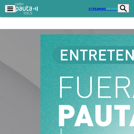
STREAMING
EN VIVO
Podcasts
Programas
Lo Último
Actualidad
Ciudad
Economía
Radio en vivo
Sostenibilidad
Tendencias
Deportes
Entretención y Cultura
Opinión
Dato en Pauta
Señal 2
Contenido Patrocinado