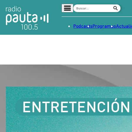
Podcasts
Programas
Actual
Home
Radio en vivo
Streaming
Señal 2
Tendencias
Dato en Pauta
Contenido Patrocinado