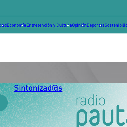
idad
Economía
Entretención y Cultura
Opinión
Deportes
Sostenibili
Sintonizad@s