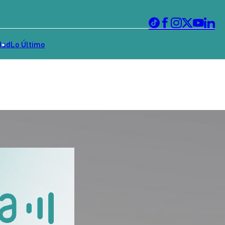
dad
Lo Último