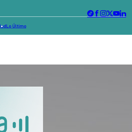
dad
Lo Último