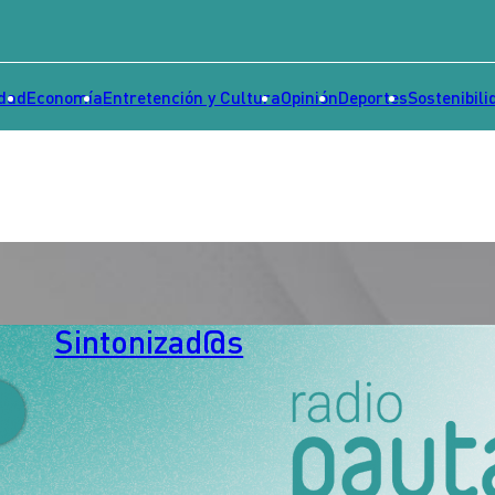
idad
Economía
Entretención y Cultura
Opinión
Deportes
Sostenibili
Sintonizad@s