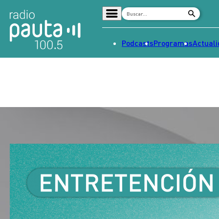
Podcasts
Programas
Actual
Home
Radio en vivo
Streaming
Señal 2
Tendencias
Dato en Pauta
Contenido Patrocinado