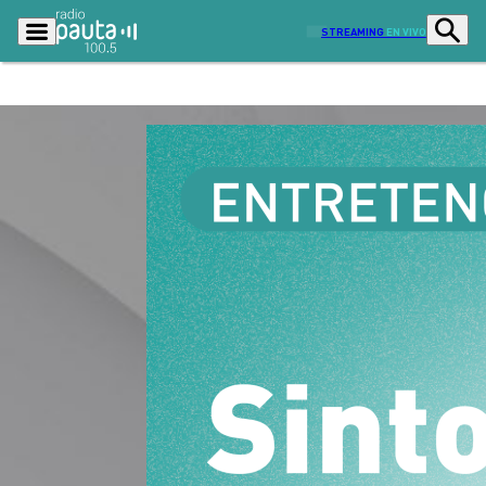
STREAMING
EN VIVO
Podcasts
Programas
Lo Último
Actualidad
Ciudad
Economía
Radio en vivo
Sostenibilidad
Tendencias
Deportes
Entretención y Cultura
Opinión
Dato en Pauta
Señal 2
Contenido Patrocinado