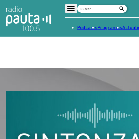
Podcasts
Programas
Actual
Home
Radio en vivo
Streaming
Señal 2
Tendencias
Dato en Pauta
Contenido Patrocinado