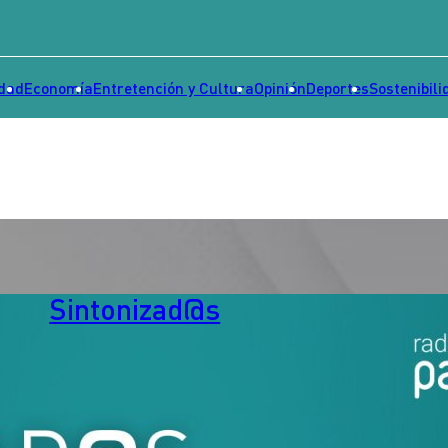
idad
Economía
Entretención y Cultura
Opinión
Deportes
Sostenibili
Sintonizad@s