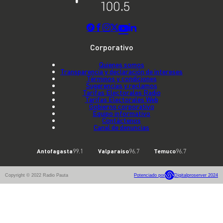
Corporativo
Quienes somos
Transparencia y declaración de intereses
Términos y condiciones
Sugerencias y reclamos
Tarifas Electorales Radio
Tarifas Electorales Web
Gobierno corporativo
Equipo informativo
Contáctenos
Canal de denuncias
Antofagasta
99.1
Valparaíso
96.7
Temuco
96.7
Copyright © 2022 Radio Pauta
Potenciado por
Digitalproserver 2024