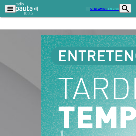
STREAMING
EN VIVO
Podcasts
Programas
Lo Último
Actualidad
Ciudad
Economía
Radio en vivo
Sostenibilidad
Tendencias
Deportes
Entretención y Cultura
Opinión
Dato en Pauta
Señal 2
Contenido Patrocinado