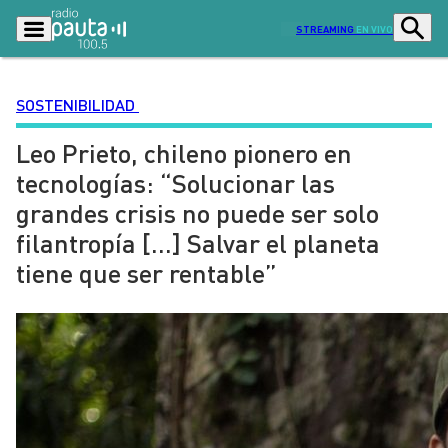
STREAMING
EN VIVO
SOSTENIBILIDAD
Leo Prieto, chileno pionero en
Podcasts
Programas
tecnologías: “Solucionar las
Lo Último
Actualidad
grandes crisis no puede ser solo
Ciudad
Economía
filantropía […] Salvar el planeta
Radio en vivo
Sostenibilidad
tiene que ser rentable”
Tendencias
Deportes
Entretención y Cultura
Opinión
Dato en Pauta
Señal 2
Contenido Patrocinado