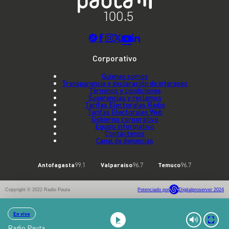
Corporativo
Quienes somos
Transparencia y declaración de intereses
Términos y condiciones
Sugerencias y reclamos
Tarifas Electorales Radio
Tarifas Electorales Web
Gobierno corporativo
Equipo informativo
Contáctenos
Canal de denuncias
Antofagasta
99.1
Valparaíso
96.7
Temuco
96.7
Copyright © 2022 Radio Pauta
Potenciado por
Digitalproserver 2024
En vivo
Radio Pauta