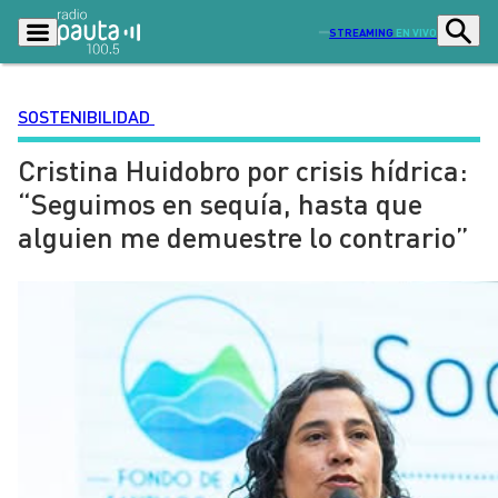
STREAMING
EN VIVO
SOSTENIBILIDAD
Cristina Huidobro por crisis hídrica:
Podcasts
Programas
“Seguimos en sequía, hasta que
Lo Último
Actualidad
alguien me demuestre lo contrario”
Ciudad
Economía
Radio en vivo
Sostenibilidad
Tendencias
Deportes
Entretención y Cultura
Opinión
Dato en Pauta
Señal 2
Contenido Patrocinado