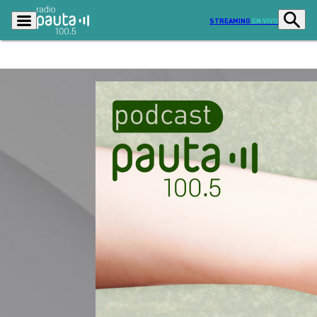
STREAMING
EN VIVO
Podcasts
Programas
Lo Último
Actualidad
Ciudad
Economía
Radio en vivo
Sostenibilidad
Tendencias
Deportes
Entretención y Cultura
Opinión
Dato en Pauta
Señal 2
Contenido Patrocinado