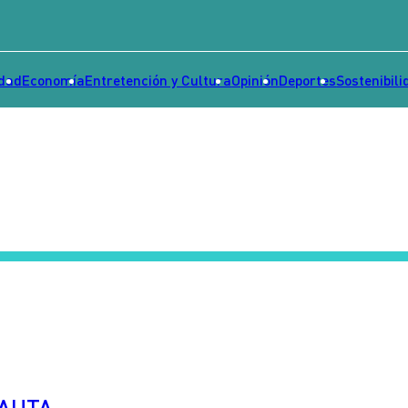
idad
Economía
Entretención y Cultura
Opinión
Deportes
Sostenibili
PAUTA