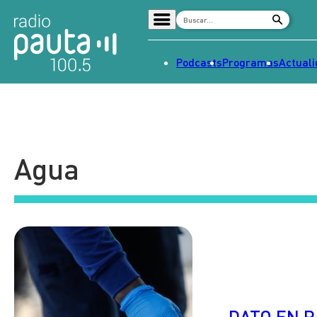
Podcasts
Programas
Actual
Home
Radio en vivo
Streaming
Agua
Señal 2
Tendencias
Dato en Pauta
Contenido Patrocinado
DATO EN 